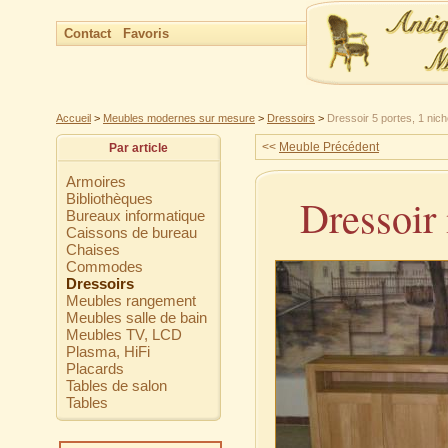
Contact
Favoris
Accueil
>
Meubles modernes sur mesure
>
Dressoirs
>
Dressoir 5 portes, 1 nic
<<
Meuble Précédent
Par article
Armoires
Bibliothèques
Dressoir 
Bureaux informatique
Caissons de bureau
Chaises
Commodes
Dressoirs
Meubles rangement
Meubles salle de bain
Meubles TV, LCD
Plasma, HiFi
Placards
Tables de salon
Tables