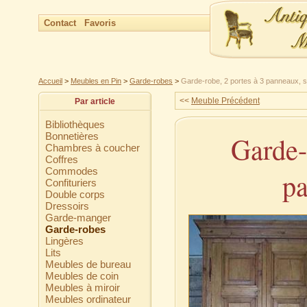
Contact
Favoris
Accueil
>
Meubles en Pin
>
Garde-robes
>
Garde-robe, 2 portes à 3 panneaux, 
<<
Meuble Précédent
Par article
Bibliothèques
Bonnetières
Garde-
Chambres à coucher
Coffres
Commodes
pa
Confituriers
Double corps
Dressoirs
Garde-manger
Garde-robes
Lingères
Lits
Meubles de bureau
Meubles de coin
Meubles à miroir
Meubles ordinateur