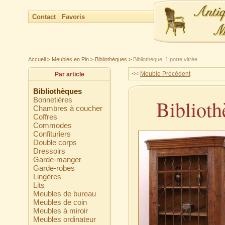
Contact
Favoris
Accueil
>
Meubles en Pin
>
Bibliothèques
>
Bibliothèque, 1 porte vitrée
<<
Meuble Précédent
Par article
Bibliothèques
Bonnetières
Biblioth
Chambres à coucher
Coffres
Commodes
Confituriers
Double corps
Dressoirs
Garde-manger
Garde-robes
Lingères
Lits
Meubles de bureau
Meubles de coin
Meubles à miroir
Meubles ordinateur